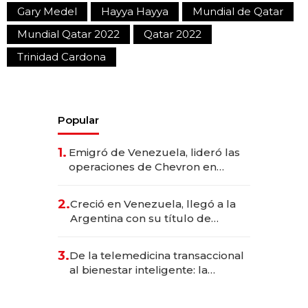
Gary Medel
Hayya Hayya
Mundial de Qatar
Mundial Qatar 2022
Qatar 2022
Trinidad Cardona
Popular
1.
Emigró de Venezuela, lideró las
operaciones de Chevron en
EE.UU. y hoy es la única mujer
CEO en Vaca Muerta
2.
Creció en Venezuela, llegó a la
Argentina con su título de
abogado y construyó un imperio
gastronómico que revoluciona
3.
De la telemedicina transaccional
las marcas "fast premium"
al bienestar inteligente: la
evolución de doc24 para
transformar a las organizaciones