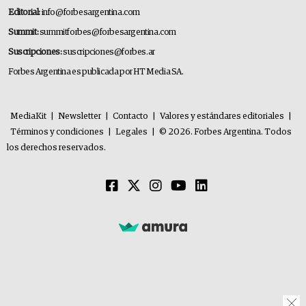
Editorial:
info@forbesargentina.com
Summit:
summitforbes@forbesargentina.com
Suscripciones:
suscripciones@forbes.ar
Forbes Argentina es publicada por HT Media SA.
MediaKit
|
Newsletter
|
Contacto
|
Valores y estándares editoriales
|
Términos y condiciones
|
Legales
|
© 2026. Forbes Argentina. Todos
los derechos reservados.