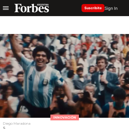
Sign In
Suscribite
INNOVACIÓN
Diego Maradona
S