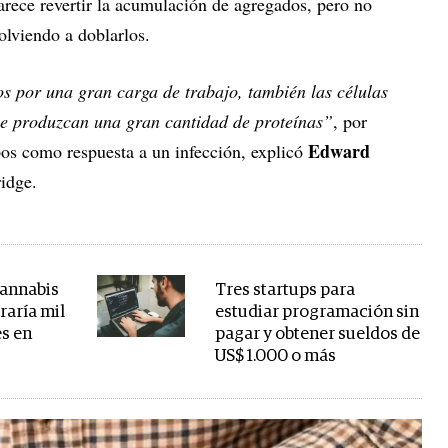
rece revertir la acumulación de agregados, pero no
olviendo a doblarlos.
s por una gran carga de trabajo, también las células
 que produzcan una gran cantidad de proteínas”
, por
Edward
os como respuesta a un infección, explicó
idge.
cannabis
Tres startups para
raría mil
estudiar programación sin
es en
pagar y obtener sueldos de
US$ 1.000 o más