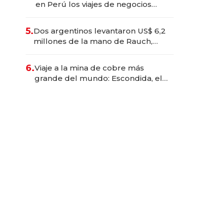
en Perú los viajes de negocios
dejan de ser reuniones para
convertirse en experiencias
5.
Dos argentinos levantaron US$ 6,2
transformadoras
millones de la mano de Rauch,
Englebienne y Woloski
6.
Viaje a la mina de cobre más
grande del mundo: Escondida, el
gigante chileno que exporta US$
14.000 millones anuales