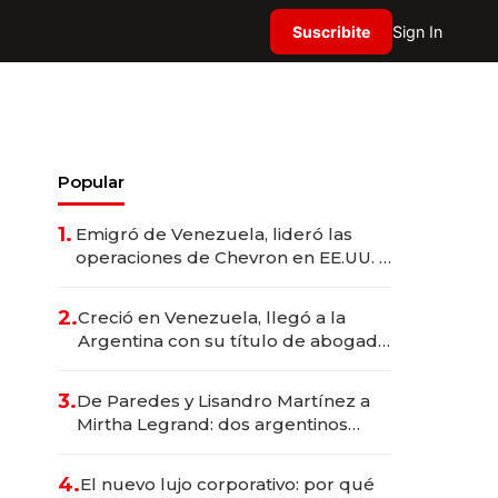
Suscribite
Sign In
Popular
1.
Emigró de Venezuela, lideró las
operaciones de Chevron en EE.UU. y
hoy es la única mujer CEO en Vaca
Muerta
2.
Creció en Venezuela, llegó a la
Argentina con su título de abogado
y construyó un imperio
gastronómico que revoluciona las
3.
De Paredes y Lisandro Martínez a
marcas "fast premium"
Mirtha Legrand: dos argentinos
impulsan el negocio del wellness
deportivo y el cuidado corporal
4.
El nuevo lujo corporativo: por qué