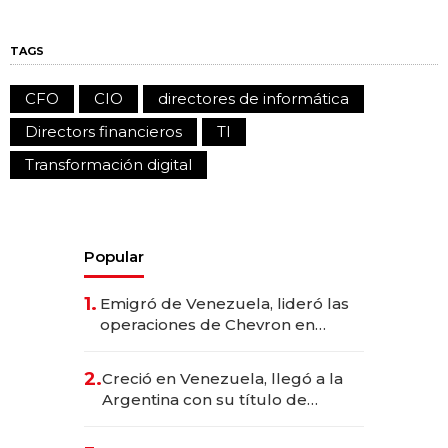
TAGS
CFO
CIO
directores de informática
Directors financieros
TI
Transformación digital
Popular
1.
Emigró de Venezuela, lideró las
operaciones de Chevron en
EE.UU. y hoy es la única mujer
CEO en Vaca Muerta
2.
Creció en Venezuela, llegó a la
Argentina con su título de
abogado y construyó un imperio
gastronómico que revoluciona