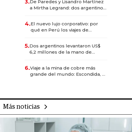
3.
De Paredes y Lisandro Martínez
las marcas "fast premium"
a Mirtha Legrand: dos argentinos
impulsan el negocio del wellness
deportivo y el cuidado corporal
4.
El nuevo lujo corporativo: por
qué en Perú los viajes de
negocios dejan de ser reuniones
para convertirse en experiencias
5.
Dos argentinos levantaron US$
transformadoras
6,2 millones de la mano de
Rauch, Englebienne y Woloski
6.
Viaje a la mina de cobre más
grande del mundo: Escondida, el
gigante chileno que exporta US$
14.000 millones anuales
Más noticias