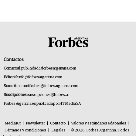
Contactos
Comercial:
publicidad@forbesargentina.com
Editorial:
info@forbesargentina.com
Summit:
summitforbes@forbesargentina.com
Suscripciones:
suscripciones@forbes.ar
Forbes Argentina es publicada por HT Media SA.
MediaKit
|
Newsletter
|
Contacto
|
Valores y estándares editoriales
|
Términos y condiciones
|
Legales
|
© 2026. Forbes Argentina. Todos