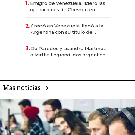
1.
Emigró de Venezuela, lideró las
operaciones de Chevron en
EE.UU. y hoy es la única mujer
CEO en Vaca Muerta
2.
Creció en Venezuela, llegó a la
Argentina con su título de
abogado y construyó un imperio
gastronómico que revoluciona
3.
De Paredes y Lisandro Martínez
las marcas "fast premium"
a Mirtha Legrand: dos argentinos
impulsan el negocio del wellness
deportivo y el cuidado corporal
Más noticias