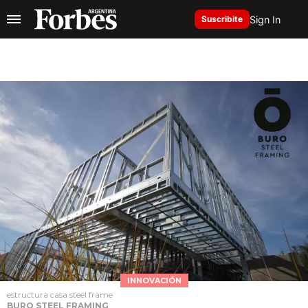
Sign In
Suscribite
INNOVACIÓN
estructura casa steel frame
BURO STEEL FRAMING