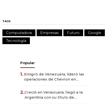
TAGS
Computadora
Empresas
Futuro
Google
Tecnología
Popular
1.
Emigró de Venezuela, lideró las
operaciones de Chevron en
EE.UU. y hoy es la única mujer
CEO en Vaca Muerta
2.
Creció en Venezuela, llegó a la
Argentina con su título de
abogado y construyó un imperio
gastronómico que revoluciona