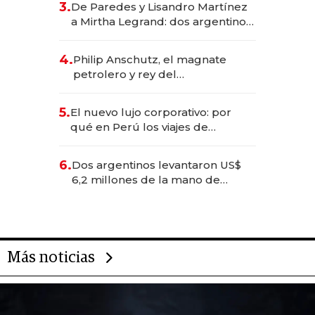
3.
De Paredes y Lisandro Martínez
las marcas "fast premium"
a Mirtha Legrand: dos argentinos
impulsan el negocio del wellness
deportivo y el cuidado corporal
4.
Philip Anschutz, el magnate
petrolero y rey del
entretenimiento que va por la
licitación de Tecnópolis junto a
5.
El nuevo lujo corporativo: por
Fénix
qué en Perú los viajes de
negocios dejan de ser reuniones
para convertirse en experiencias
6.
Dos argentinos levantaron US$
transformadoras
6,2 millones de la mano de
Rauch, Englebienne y Woloski
Más noticias