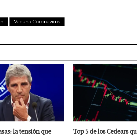
an
Vacuna Coronavirus
asas: la tensión que
Top 5 de los Cedears q