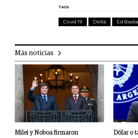
TAGS
Covid 19
Delta
Ed Basti
Más noticias
Milei y Noboa firmaron
Dólar o t