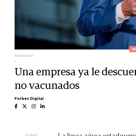
M
Ed Bastian
.
Una empresa ya le descue
no vacunados
Forbes Digital
SHARE