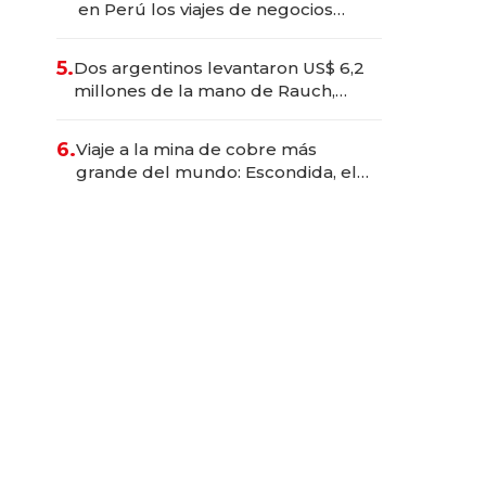
en Perú los viajes de negocios
dejan de ser reuniones para
convertirse en experiencias
5.
Dos argentinos levantaron US$ 6,2
transformadoras
millones de la mano de Rauch,
Englebienne y Woloski
6.
Viaje a la mina de cobre más
grande del mundo: Escondida, el
gigante chileno que exporta US$
14.000 millones anuales