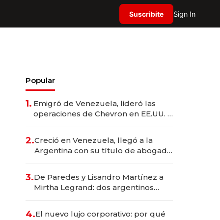
Suscribite
Sign In
Popular
1.
Emigró de Venezuela, lideró las
operaciones de Chevron en EE.UU. y
hoy es la única mujer CEO en Vaca
Muerta
2.
Creció en Venezuela, llegó a la
Argentina con su título de abogado
y construyó un imperio
gastronómico que revoluciona las
3.
De Paredes y Lisandro Martínez a
marcas "fast premium"
Mirtha Legrand: dos argentinos
impulsan el negocio del wellness
deportivo y el cuidado corporal
4.
El nuevo lujo corporativo: por qué