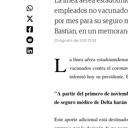
La línea aérea estadouni
empleados no vacunados 
por mes para su seguro m
Bastian, en un memorand
25 Agosto de 2021 15.53
L
a línea aérea estadounidens
vacunados contra el coronav
informó hoy su presidente,
"A partir del primero de noviemb
de seguro médico de Delta harán 
Este aporte adicional está destinad
empresa por la decisión de no vacun