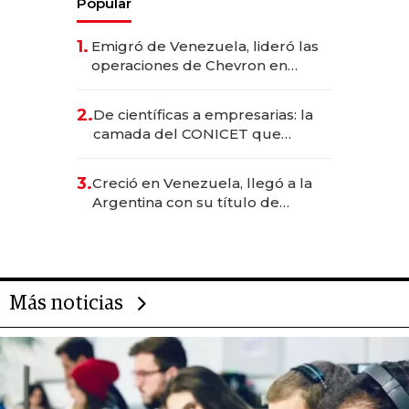
Popular
1.
Emigró de Venezuela, lideró las
operaciones de Chevron en
EE.UU. y hoy es la única mujer
CEO en Vaca Muerta
2.
De científicas a empresarias: la
camada del CONICET que
levantó más de US$ 40 millones
para fundar startups biotech
3.
Creció en Venezuela, llegó a la
Argentina con su título de
abogado y construyó un imperio
gastronómico que revoluciona
las marcas "fast premium"
Más noticias