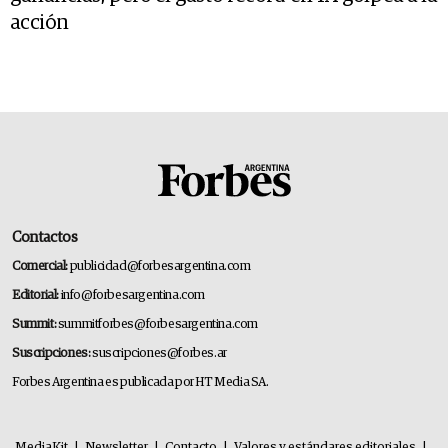
acción
Contactos
Comercial:
publicidad@forbesargentina.com
Editorial:
info@forbesargentina.com
Summit:
summitforbes@forbesargentina.com
Suscripciones:
suscripciones@forbes.ar
Forbes Argentina es publicada por HT Media SA.
MediaKit
|
Newsletter
|
Contacto
|
Valores y estándares editoriales
|