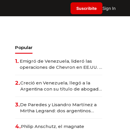
Suscribite
Sign In
Popular
1.
Emigró de Venezuela, lideró las
operaciones de Chevron en EE.UU. y
hoy es la única mujer CEO en Vaca
Muerta
2.
Creció en Venezuela, llegó a la
Argentina con su título de abogado
y construyó un imperio
gastronómico que revoluciona las
3.
De Paredes y Lisandro Martínez a
marcas "fast premium"
Mirtha Legrand: dos argentinos
impulsan el negocio del wellness
deportivo y el cuidado corporal
4.
Philip Anschutz, el magnate