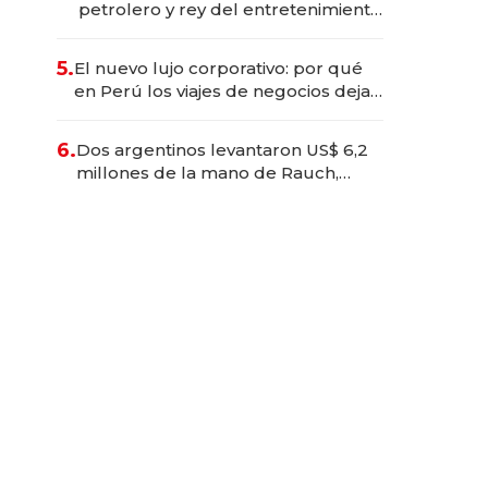
petrolero y rey del entretenimiento
que va por la licitación de
Tecnópolis junto a Fénix
5.
El nuevo lujo corporativo: por qué
en Perú los viajes de negocios dejan
de ser reuniones para convertirse
en experiencias transformadoras
6.
Dos argentinos levantaron US$ 6,2
millones de la mano de Rauch,
Englebienne y Woloski