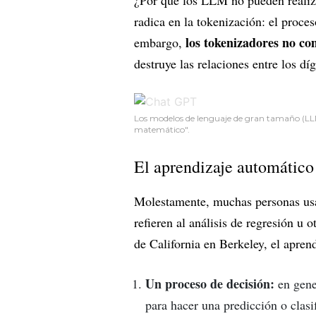
¿Por qué los LLM no pueden realiz
radica en la tokenización: el proce
los tokenizadores no c
embargo,
destruye las relaciones entre los díg
Los modelos de lenguaje de gran tamaño (LL
matemático".
El aprendizaje automático
Molestamente, muchas personas us
refieren al análisis de regresión u 
de California en Berkeley, el apren
Un proceso de decisión:
en gener
para hacer una predicción o clas