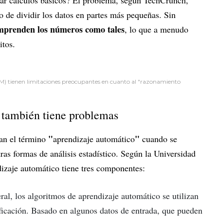
ar cálculos básicos? El problema, según TechCrunch,
so de dividir los datos en partes más pequeñas. Sin
omprenden los números como tales
, lo que a menudo
itos.
M) tienen limitaciones preocupantes en cuanto al "razonamiento
 también tiene problemas
"
"
an el término
aprendizaje automático
cuando se
otras formas de análisis estadístico. Según la Universidad
dizaje automático tiene tres componentes:
al, los algoritmos de aprendizaje automático se utilizan
ificación. Basado en algunos datos de entrada, que pueden