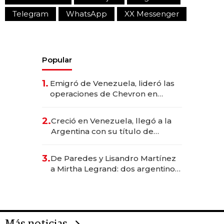
Telegram
WhatsApp
XX Messenger
Popular
1.
Emigró de Venezuela, lideró las
operaciones de Chevron en
EE.UU. y hoy es la única mujer
CEO en Vaca Muerta
2.
Creció en Venezuela, llegó a la
Argentina con su título de
abogado y construyó un imperio
gastronómico que revoluciona
3.
De Paredes y Lisandro Martínez
las marcas "fast premium"
a Mirtha Legrand: dos argentinos
impulsan el negocio del wellness
deportivo y el cuidado corporal