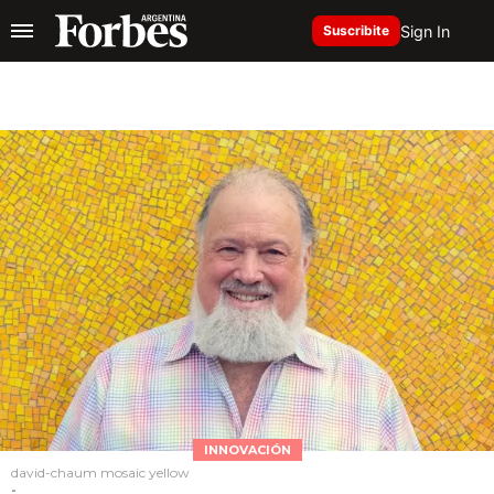
Sign In
Suscribite
INNOVACIÓN
david-chaum mosaic yellow
-