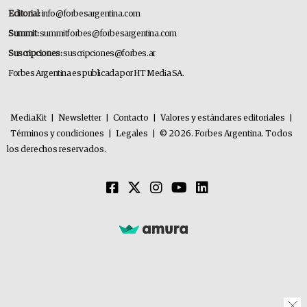
Editorial:
info@forbesargentina.com
Summit:
summitforbes@forbesargentina.com
Suscripciones:
suscripciones@forbes.ar
Forbes Argentina es publicada por HT Media SA.
MediaKit
|
Newsletter
|
Contacto
|
Valores y estándares editoriales
|
Términos y condiciones
|
Legales
|
© 2026. Forbes Argentina. Todos
los derechos reservados.