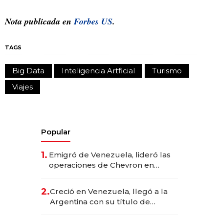
Nota publicada en
Forbes US
.
TAGS
Big Data
Inteligencia Artficial
Turismo
Viajes
Popular
1.
Emigró de Venezuela, lideró las
operaciones de Chevron en
EE.UU. y hoy es la única mujer
CEO en Vaca Muerta
2.
Creció en Venezuela, llegó a la
Argentina con su título de
abogado y construyó un imperio