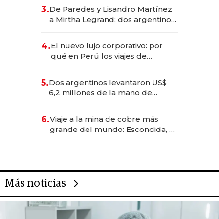
gastronómico que revoluciona
3.
De Paredes y Lisandro Martínez
las marcas "fast premium"
a Mirtha Legrand: dos argentinos
impulsan el negocio del wellness
deportivo y el cuidado corporal
4.
El nuevo lujo corporativo: por
qué en Perú los viajes de
negocios dejan de ser reuniones
para convertirse en experiencias
5.
Dos argentinos levantaron US$
transformadoras
6,2 millones de la mano de
Rauch, Englebienne y Woloski
6.
Viaje a la mina de cobre más
grande del mundo: Escondida, el
gigante chileno que exporta US$
14.000 millones anuales
Más noticias