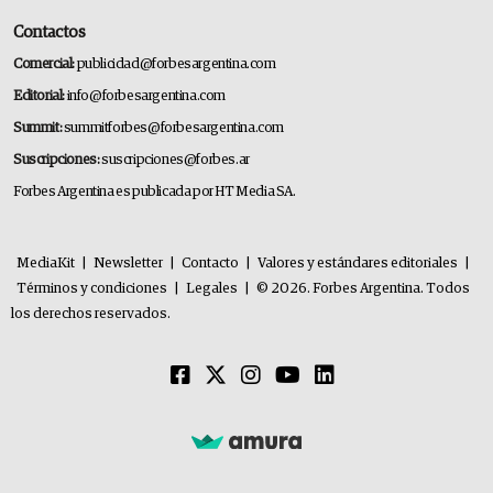
Contactos
Comercial:
publicidad@forbesargentina.com
Editorial:
info@forbesargentina.com
Summit:
summitforbes@forbesargentina.com
Suscripciones:
suscripciones@forbes.ar
Forbes Argentina es publicada por HT Media SA.
MediaKit
|
Newsletter
|
Contacto
|
Valores y estándares editoriales
|
Términos y condiciones
|
Legales
|
© 2026. Forbes Argentina. Todos
los derechos reservados.