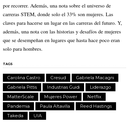
por recorrer. Además, una nota sobre el universo de
carreras STEM, donde solo el 33% son mujeres. Las
claves para hacerse un lugar en las carreras del futuro. Y,
además, una nota con las historias y desafíos de mujeres
que se desempeñan en lugares que hasta hace poco eran
solo para hombres.
TAGS
Carolina Castro
Cresud
Gabriela Macagni
Gabriela Pittis
Industrias Guidi
Liderazgo
MatterScale
Mujeres Power
Netflix
Pandemia
Paula Altavilla
Reed Hastings
Takeda
UIA