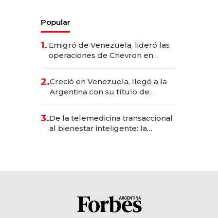
Popular
1.
Emigró de Venezuela, lideró las
operaciones de Chevron en
EE.UU. y hoy es la única mujer
CEO en Vaca Muerta
2.
Creció en Venezuela, llegó a la
Argentina con su título de
abogado y construyó un imperio
gastronómico que revoluciona
3.
De la telemedicina transaccional
las marcas "fast premium"
al bienestar inteligente: la
evolución de doc24 para
transformar a las organizaciones