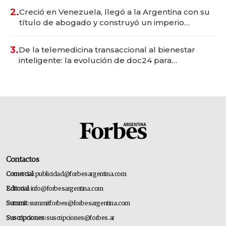
2.
Creció en Venezuela, llegó a la Argentina con su
título de abogado y construyó un imperio
gastronómico que revoluciona las marcas "fast
premium"
3.
De la telemedicina transaccional al bienestar
inteligente: la evolución de doc24 para
transformar a las organizaciones
Contactos
Comercial:
publicidad@forbesargentina.com
Editorial:
info@forbesargentina.com
Summit:
summitforbes@forbesargentina.com
Suscripciones:
suscripciones@forbes.ar