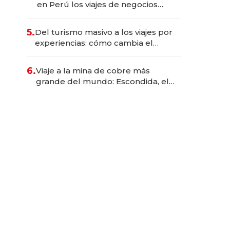
en Perú los viajes de negocios
dejan de ser reuniones para
convertirse en experiencias
5.
Del turismo masivo a los viajes por
transformadoras
experiencias: cómo cambia el
negocio de la asistencia al viajero
6.
Viaje a la mina de cobre más
grande del mundo: Escondida, el
gigante chileno que exporta US$
14.000 millones anuales