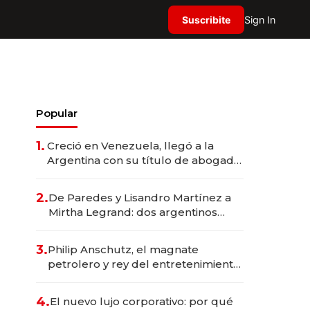
Suscribite
Sign In
Popular
1.
Creció en Venezuela, llegó a la
Argentina con su título de abogado
y construyó un imperio
gastronómico que revoluciona las
2.
De Paredes y Lisandro Martínez a
marcas "fast premium"
Mirtha Legrand: dos argentinos
impulsan el negocio del wellness
deportivo y el cuidado corporal
3.
Philip Anschutz, el magnate
petrolero y rey del entretenimiento
que va por la licitación de
Tecnópolis junto a Fénix
4.
El nuevo lujo corporativo: por qué