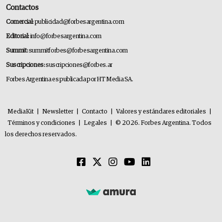
Contactos
Comercial:
publicidad@forbesargentina.com
Editorial:
info@forbesargentina.com
Summit:
summitforbes@forbesargentina.com
Suscripciones:
suscripciones@forbes.ar
Forbes Argentina es publicada por HT Media SA.
MediaKit
|
Newsletter
|
Contacto
|
Valores y estándares editoriales
|
Términos y condiciones
|
Legales
|
© 2026. Forbes Argentina. Todos
los derechos reservados.