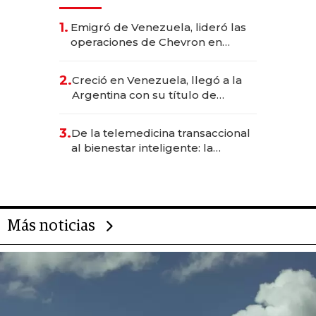
1.
Emigró de Venezuela, lideró las
operaciones de Chevron en
EE.UU. y hoy es la única mujer
CEO en Vaca Muerta
2.
Creció en Venezuela, llegó a la
Argentina con su título de
abogado y construyó un imperio
gastronómico que revoluciona
3.
De la telemedicina transaccional
las marcas "fast premium"
al bienestar inteligente: la
evolución de doc24 para
transformar a las organizaciones
Más noticias