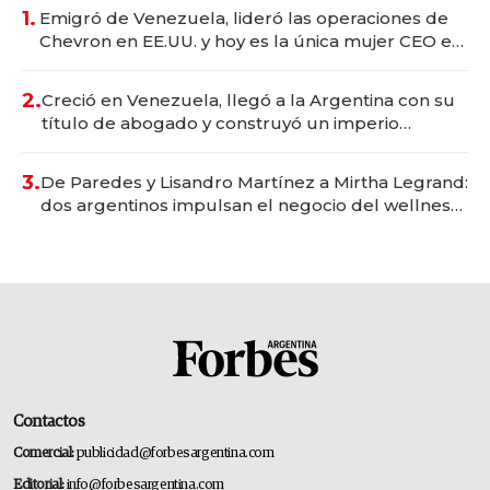
1.
Emigró de Venezuela, lideró las operaciones de
Chevron en EE.UU. y hoy es la única mujer CEO en
Vaca Muerta
2.
Creció en Venezuela, llegó a la Argentina con su
título de abogado y construyó un imperio
gastronómico que revoluciona las marcas "fast
premium"
3.
De Paredes y Lisandro Martínez a Mirtha Legrand:
dos argentinos impulsan el negocio del wellness
deportivo y el cuidado corporal
Contactos
Comercial:
publicidad@forbesargentina.com
Editorial:
info@forbesargentina.com