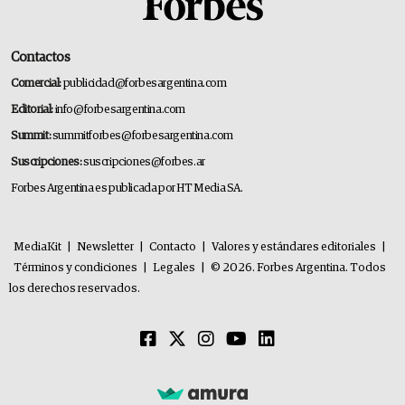
Contactos
Comercial:
publicidad@forbesargentina.com
Editorial:
info@forbesargentina.com
Summit:
summitforbes@forbesargentina.com
Suscripciones:
suscripciones@forbes.ar
Forbes Argentina es publicada por HT Media SA.
MediaKit
|
Newsletter
|
Contacto
|
Valores y estándares editoriales
|
Términos y condiciones
|
Legales
|
© 2026. Forbes Argentina. Todos
los derechos reservados.