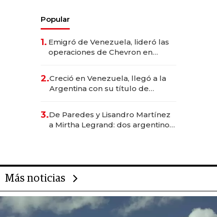
Popular
1.
Emigró de Venezuela, lideró las
operaciones de Chevron en
EE.UU. y hoy es la única mujer
CEO en Vaca Muerta
2.
Creció en Venezuela, llegó a la
Argentina con su título de
abogado y construyó un imperio
gastronómico que revoluciona
3.
De Paredes y Lisandro Martínez
las marcas "fast premium"
a Mirtha Legrand: dos argentinos
impulsan el negocio del wellness
deportivo y el cuidado corporal
Más noticias