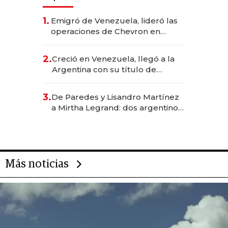
1.
Emigró de Venezuela, lideró las
operaciones de Chevron en
EE.UU. y hoy es la única mujer
CEO en Vaca Muerta
2.
Creció en Venezuela, llegó a la
Argentina con su título de
abogado y construyó un imperio
gastronómico que revoluciona
3.
De Paredes y Lisandro Martínez
las marcas "fast premium"
a Mirtha Legrand: dos argentinos
impulsan el negocio del wellness
deportivo y el cuidado corporal
Más noticias