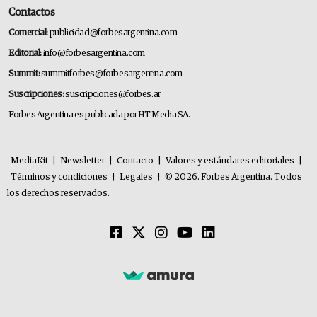
Contactos
Comercial:
publicidad@forbesargentina.com
Editorial:
info@forbesargentina.com
Summit:
summitforbes@forbesargentina.com
Suscripciones:
suscripciones@forbes.ar
Forbes Argentina es publicada por HT Media SA.
MediaKit
|
Newsletter
|
Contacto
|
Valores y estándares editoriales
|
Términos y condiciones
|
Legales
|
© 2026. Forbes Argentina. Todos
los derechos reservados.