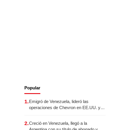
Popular
1.
Emigró de Venezuela, lideró las
operaciones de Chevron en EE.UU. y
hoy es la única mujer CEO en Vaca
Muerta
2.
Creció en Venezuela, llegó a la
Argentina con su título de abogado y