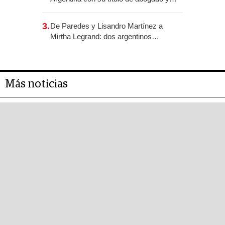
construyó un imperio gastronómico que
revoluciona las marcas "fast premium"
3.
De Paredes y Lisandro Martínez a
Mirtha Legrand: dos argentinos
impulsan el negocio del wellness
deportivo y el cuidado corporal
Más noticias