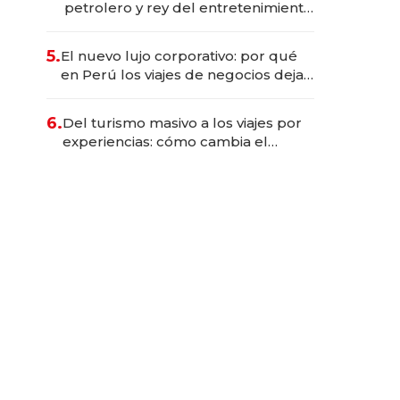
petrolero y rey del entretenimiento
que va por la licitación de
Tecnópolis junto a Fénix
5.
El nuevo lujo corporativo: por qué
en Perú los viajes de negocios dejan
de ser reuniones para convertirse
en experiencias transformadoras
6.
Del turismo masivo a los viajes por
experiencias: cómo cambia el
negocio de la asistencia al viajero