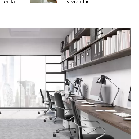
s en la
viviendas
d