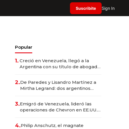
Suscribite
Sign In
Popular
1.
Creció en Venezuela, llegó a la
Argentina con su título de abogado
y construyó un imperio
gastronómico que revoluciona las
2.
De Paredes y Lisandro Martínez a
marcas "fast premium"
Mirtha Legrand: dos argentinos
impulsan el negocio del wellness
deportivo y el cuidado corporal
3.
Emigró de Venezuela, lideró las
operaciones de Chevron en EE.UU. y
hoy es la única mujer CEO en Vaca
Muerta
4.
Philip Anschutz, el magnate