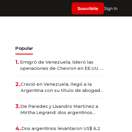
Suscribite
Sign In
Popular
1.
Emigró de Venezuela, lideró las
operaciones de Chevron en EE.UU. y
hoy es la única mujer CEO en Vaca
Muerta
2.
Creció en Venezuela, llegó a la
Argentina con su título de abogado
y construyó un imperio
gastronómico que revoluciona las
3.
De Paredes y Lisandro Martínez a
marcas "fast premium"
Mirtha Legrand: dos argentinos
impulsan el negocio del wellness
deportivo y el cuidado corporal
4.
Dos argentinos levantaron US$ 6,2