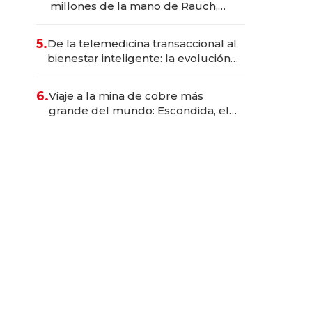
millones de la mano de Rauch,
Englebienne y Woloski
5.
De la telemedicina transaccional al
bienestar inteligente: la evolución
de doc24 para transformar a las
organizaciones
6.
Viaje a la mina de cobre más
grande del mundo: Escondida, el
gigante chileno que exporta US$
14.000 millones anuales