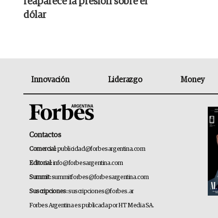
reaparece la presión sobre el
dólar
Innovación
Liderazgo
Money
Contactos
Comercial:
publicidad@forbesargentina.com
Editorial:
info@forbesargentina.com
Summit:
summitforbes@forbesargentina.com
Suscripciones:
suscripciones@forbes.ar
Forbes Argentina es publicada por HT Media SA.