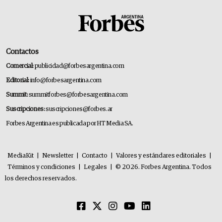
Contactos
Comercial:
publicidad@forbesargentina.com
Editorial:
info@forbesargentina.com
Summit:
summitforbes@forbesargentina.com
Suscripciones:
suscripciones@forbes.ar
Forbes Argentina es publicada por HT Media SA.
MediaKit
|
Newsletter
|
Contacto
|
Valores y estándares editoriales
|
Términos y condiciones
|
Legales
|
© 2026. Forbes Argentina. Todos
los derechos reservados.