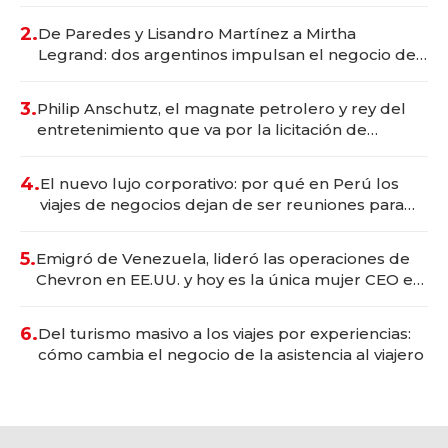
gastronómico que revoluciona las marcas "fast
premium"
2.
De Paredes y Lisandro Martínez a Mirtha
Legrand: dos argentinos impulsan el negocio del
wellness deportivo y el cuidado corporal
3.
Philip Anschutz, el magnate petrolero y rey del
entretenimiento que va por la licitación de
Tecnópolis junto a Fénix
4.
El nuevo lujo corporativo: por qué en Perú los
viajes de negocios dejan de ser reuniones para
convertirse en experiencias transformadoras
5.
Emigró de Venezuela, lideró las operaciones de
Chevron en EE.UU. y hoy es la única mujer CEO en
Vaca Muerta
6.
Del turismo masivo a los viajes por experiencias:
cómo cambia el negocio de la asistencia al viajero