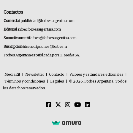
Contactos
Comercial:
publicidad@forbesargentina.com
Editorial:
info@forbesargentina.com
Summit:
summitforbes@forbesargentina.com
Suscripciones:
suscripciones@forbes.ar
Forbes Argentina es publicada por HT Media SA.
MediaKit
|
Newsletter
|
Contacto
|
Valores y estándares editoriales
|
Términos y condiciones
|
Legales
|
© 2026. Forbes Argentina. Todos
los derechos reservados.