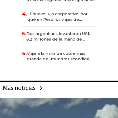
impulsan el negocio del wellness
deportivo y el cuidado corporal
4.
El nuevo lujo corporativo: por
qué en Perú los viajes de
negocios dejan de ser reuniones
para convertirse en experiencias
5.
Dos argentinos levantaron US$
transformadoras
6,2 millones de la mano de
Rauch, Englebienne y Woloski
6.
Viaje a la mina de cobre más
grande del mundo: Escondida, el
gigante chileno que exporta US$
14.000 millones anuales
Más noticias