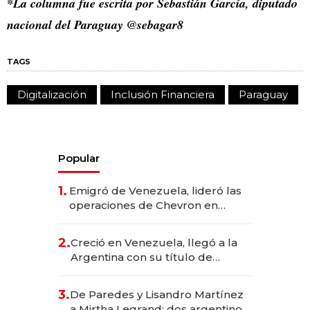
*La columna fue escrita por Sebastián García, diputado
nacional del Paraguay @sebagar8
TAGS
Digitalización
Inclusión Financiera
Paraguay
Popular
1.
Emigró de Venezuela, lideró las
operaciones de Chevron en
EE.UU. y hoy es la única mujer
CEO en Vaca Muerta
2.
Creció en Venezuela, llegó a la
Argentina con su título de
abogado y construyó un imperio
gastronómico que revoluciona
3.
De Paredes y Lisandro Martínez
las marcas "fast premium"
a Mirtha Legrand: dos argentinos