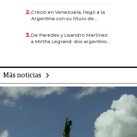
EE.UU. y hoy es la única mujer
CEO en Vaca Muerta
2.
Creció en Venezuela, llegó a la
Argentina con su título de
abogado y construyó un imperio
gastronómico que revoluciona
3.
De Paredes y Lisandro Martínez
las marcas "fast premium"
a Mirtha Legrand: dos argentinos
impulsan el negocio del wellness
deportivo y el cuidado corporal
Más noticias