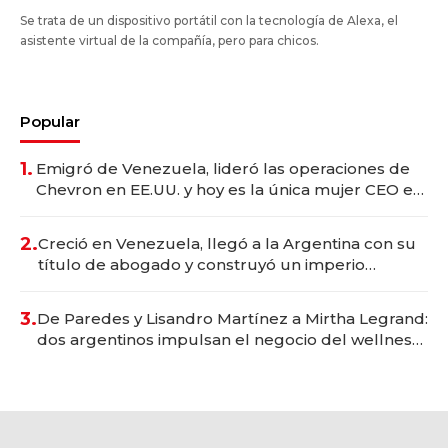
Se trata de un dispositivo portátil con la tecnología de Alexa, el
asistente virtual de la compañía, pero para chicos.
Popular
1.
Emigró de Venezuela, lideró las operaciones de
Chevron en EE.UU. y hoy es la única mujer CEO en
Vaca Muerta
2.
Creció en Venezuela, llegó a la Argentina con su
título de abogado y construyó un imperio
gastronómico que revoluciona las marcas "fast
premium"
3.
De Paredes y Lisandro Martínez a Mirtha Legrand:
dos argentinos impulsan el negocio del wellness
deportivo y el cuidado corporal