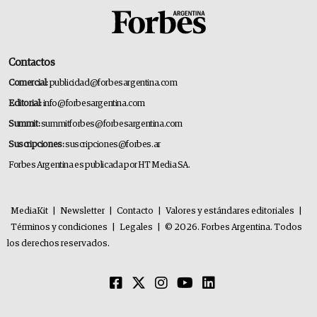
Contactos
Comercial:
publicidad@forbesargentina.com
Editorial:
info@forbesargentina.com
Summit:
summitforbes@forbesargentina.com
Suscripciones:
suscripciones@forbes.ar
Forbes Argentina es publicada por HT Media SA.
MediaKit
|
Newsletter
|
Contacto
|
Valores y estándares editoriales
|
Términos y condiciones
|
Legales
|
© 2026. Forbes Argentina. Todos
los derechos reservados.