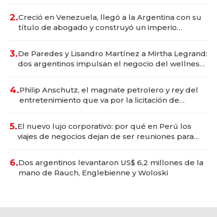
Vaca Muerta
2.
Creció en Venezuela, llegó a la Argentina con su
título de abogado y construyó un imperio
gastronómico que revoluciona las marcas "fast
premium"
3.
De Paredes y Lisandro Martínez a Mirtha Legrand:
dos argentinos impulsan el negocio del wellness
deportivo y el cuidado corporal
4.
Philip Anschutz, el magnate petrolero y rey del
entretenimiento que va por la licitación de
Tecnópolis junto a Fénix
5.
El nuevo lujo corporativo: por qué en Perú los
viajes de negocios dejan de ser reuniones para
convertirse en experiencias transformadoras
6.
Dos argentinos levantaron US$ 6,2 millones de la
mano de Rauch, Englebienne y Woloski