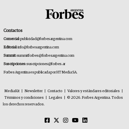
Contactos
Comercial:
publicidad@forbesargentina.com
Editorial:
info@forbesargentina.com
Summit:
summitforbes@forbesargentina.com
Suscripciones:
suscripciones@forbes.ar
Forbes Argentina es publicada por HT Media SA.
MediaKit
|
Newsletter
|
Contacto
|
Valores y estándares editoriales
|
Términos y condiciones
|
Legales
|
© 2026. Forbes Argentina. Todos
los derechos reservados.