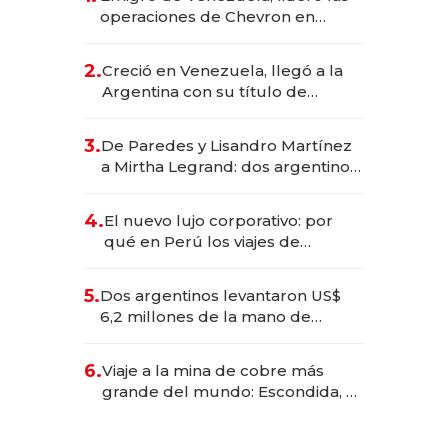
operaciones de Chevron en
EE.UU. y hoy es la única mujer
CEO en Vaca Muerta
2.
Creció en Venezuela, llegó a la
Argentina con su título de
abogado y construyó un imperio
gastronómico que revoluciona
3.
De Paredes y Lisandro Martínez
las marcas "fast premium"
a Mirtha Legrand: dos argentinos
impulsan el negocio del wellness
deportivo y el cuidado corporal
4.
El nuevo lujo corporativo: por
qué en Perú los viajes de
negocios dejan de ser reuniones
para convertirse en experiencias
5.
Dos argentinos levantaron US$
transformadoras
6,2 millones de la mano de
Rauch, Englebienne y Woloski
6.
Viaje a la mina de cobre más
grande del mundo: Escondida, el
gigante chileno que exporta US$
14.000 millones anuales