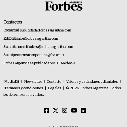
Contactos
Comercial:
publicidad@forbesargentina.com
Editorial:
info@forbesargentina.com
Summit:
summitforbes@forbesargentina.com
Suscripciones:
suscripciones@forbes.ar
Forbes Argentina es publicada por HT Media SA.
MediaKit
|
Newsletter
|
Contacto
|
Valores y estándares editoriales
|
Términos y condiciones
|
Legales
|
© 2026. Forbes Argentina. Todos
los derechos reservados.