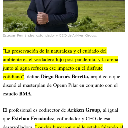
Esteban Fernández, cofundador y CEO de Arkken Group.
"La preservación de la naturaleza y el cuidado del
ambiente es el verdadero lujo post pandemia, y la arena
junto al agua refuerza ese impacto en el disfrute
Diego Barnés Beretta,
cotidiano"
, define
arquitecto que
diseñó el masterplan de Openn Pilar en conjunto con el
BMA
estudio
.
Arkken Group
El profesional es codirector de
, al igual
Esteban Fernández
que
, cofundador y CEO de esa
desarrolladora.
Los dos buscaron qué le estaba faltando al