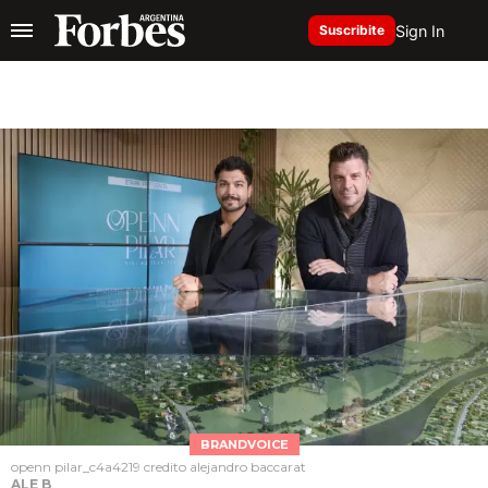
Sign In
Suscribite
BRANDVOICE
openn pilar_c4a4219 credito alejandro baccarat
ALE B