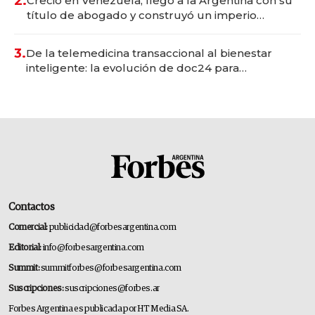
2.
Creció en Venezuela, llegó a la Argentina con su
título de abogado y construyó un imperio
gastronómico que revoluciona las marcas "fast
premium"
3.
De la telemedicina transaccional al bienestar
inteligente: la evolución de doc24 para
transformar a las organizaciones
Contactos
Comercial:
publicidad@forbesargentina.com
Editorial:
info@forbesargentina.com
Summit:
summitforbes@forbesargentina.com
Suscripciones:
suscripciones@forbes.ar
Forbes Argentina es publicada por HT Media SA.