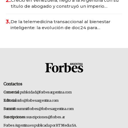
2.
Creció en Venezuela, llegó a la Argentina con su
título de abogado y construyó un imperio
gastronómico que revoluciona las marcas "fast
premium"
3.
De la telemedicina transaccional al bienestar
inteligente: la evolución de doc24 para
transformar a las organizaciones
Contactos
Comercial:
publicidad@forbesargentina.com
Editorial:
info@forbesargentina.com
Summit:
summitforbes@forbesargentina.com
Suscripciones:
suscripciones@forbes.ar
Forbes Argentina es publicada por HT Media SA.