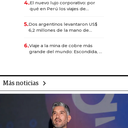
4.
El nuevo lujo corporativo: por
qué en Perú los viajes de
negocios dejan de ser reuniones
para convertirse en experiencias
5.
Dos argentinos levantaron US$
transformadoras
6,2 millones de la mano de
Rauch, Englebienne y Woloski
6.
Viaje a la mina de cobre más
grande del mundo: Escondida, el
gigante chileno que exporta US$
14.000 millones anuales
Más noticias