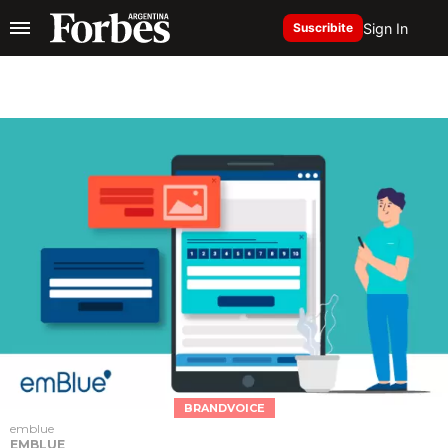
Sign In
Suscribite
BRANDVOICE
emblue
EMBLUE