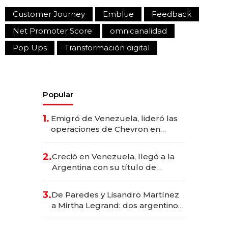
Customer Journey
Emblue
Feedback
Net Promoter Score
omnicanalidad
Pop Ups
Transformación digital
Popular
1.
Emigró de Venezuela, lideró las
operaciones de Chevron en
EE.UU. y hoy es la única mujer
CEO en Vaca Muerta
2.
Creció en Venezuela, llegó a la
Argentina con su título de
abogado y construyó un imperio
gastronómico que revoluciona
3.
De Paredes y Lisandro Martínez
las marcas "fast premium"
a Mirtha Legrand: dos argentinos
impulsan el negocio del wellness
deportivo y el cuidado corporal