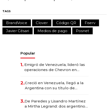
TAGS
BrandVoice
Clover
Código QR
Fiserv
Javier Césari
Medios de pago
Posnet
Popular
1.
Emigró de Venezuela, lideró las
operaciones de Chevron en
EE.UU. y hoy es la única mujer
CEO en Vaca Muerta
2.
Creció en Venezuela, llegó a la
Argentina con su título de
abogado y construyó un imperio
gastronómico que revoluciona
3.
De Paredes y Lisandro Martínez
las marcas "fast premium"
a Mirtha Legrand: dos argentinos