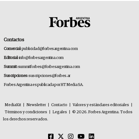
Contactos
Comercial:
publicidad@forbesargentina.com
Editorial:
info@forbesargentina.com
Summit:
summitforbes@forbesargentina.com
Suscripciones:
suscripciones@forbes.ar
Forbes Argentina es publicada por HT Media SA.
MediaKit
|
Newsletter
|
Contacto
|
Valores y estándares editoriales
|
Términos y condiciones
|
Legales
|
© 2026. Forbes Argentina. Todos
los derechos reservados.