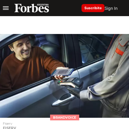
Sign In
Suscribite
BRANDVOICE
Fiserv
FISERV