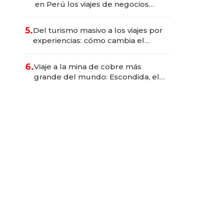
en Perú los viajes de negocios
dejan de ser reuniones para
convertirse en experiencias
5.
Del turismo masivo a los viajes por
transformadoras
experiencias: cómo cambia el
negocio de la asistencia al viajero
6.
Viaje a la mina de cobre más
grande del mundo: Escondida, el
gigante chileno que exporta US$
14.000 millones anuales