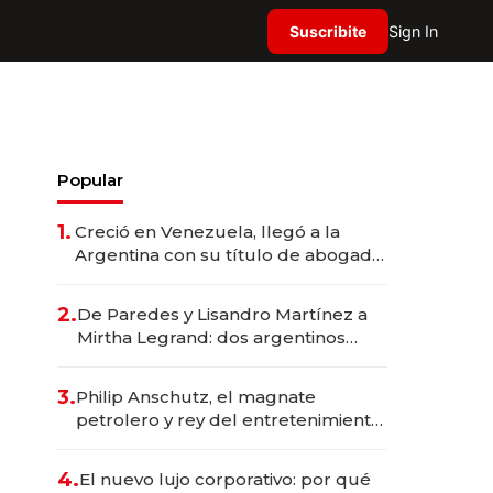
Suscribite
Sign In
Popular
1.
Creció en Venezuela, llegó a la
Argentina con su título de abogado
y construyó un imperio
gastronómico que revoluciona las
2.
De Paredes y Lisandro Martínez a
marcas "fast premium"
Mirtha Legrand: dos argentinos
impulsan el negocio del wellness
deportivo y el cuidado corporal
3.
Philip Anschutz, el magnate
petrolero y rey del entretenimiento
que va por la licitación de
Tecnópolis junto a Fénix
4.
El nuevo lujo corporativo: por qué