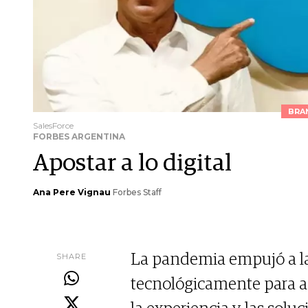
BRA
SalesForce
FORBES ARGENTINA
Apostar a lo digital
Ana Pere Vignau
Forbes Staff
SHARE
La pandemia empujó a la
tecnológicamente para ad