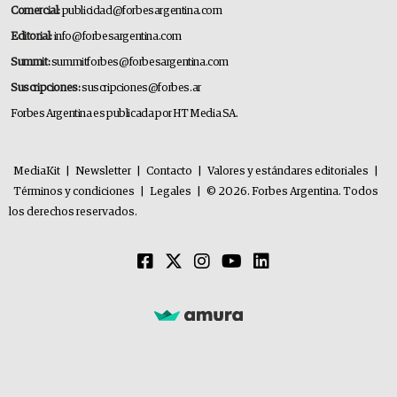
Comercial:
publicidad@forbesargentina.com
Editorial:
info@forbesargentina.com
Summit:
summitforbes@forbesargentina.com
Suscripciones:
suscripciones@forbes.ar
Forbes Argentina es publicada por HT Media SA.
MediaKit
|
Newsletter
|
Contacto
|
Valores y estándares editoriales
|
Términos y condiciones
|
Legales
|
© 2026. Forbes Argentina. Todos
los derechos reservados.