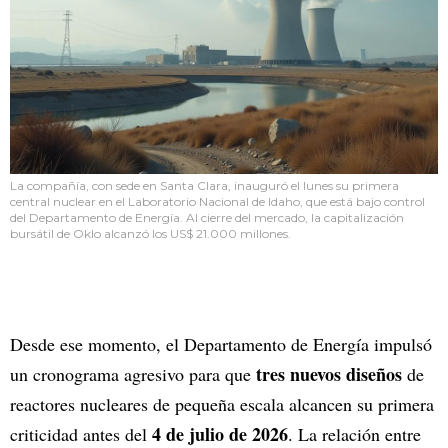
La compañía, con sede en Santa Clara, inauguró el lunes su primera
central nuclear en el Laboratorio Nacional de Idaho, que está bajo control
del Departamento de Energía. Al cierre del mercado, la capitalización
bursátil de Oklo alcanzó los US$ 21.000 millones.
Desde ese momento, el Departamento de Energía impulsó
tres nuevos diseños
un cronograma agresivo para que
de
reactores nucleares de pequeña escala alcancen su primera
4 de julio de 2026
criticidad antes del
. La relación entre