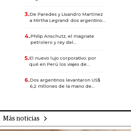
abogado y construyó un imperio
gastronómico que revoluciona
3.
De Paredes y Lisandro Martínez
las marcas "fast premium"
a Mirtha Legrand: dos argentinos
impulsan el negocio del wellness
deportivo y el cuidado corporal
4.
Philip Anschutz, el magnate
petrolero y rey del
entretenimiento que va por la
licitación de Tecnópolis junto a
5.
El nuevo lujo corporativo: por
Fénix
qué en Perú los viajes de
negocios dejan de ser reuniones
para convertirse en experiencias
6.
Dos argentinos levantaron US$
transformadoras
6,2 millones de la mano de
Rauch, Englebienne y Woloski
Más noticias