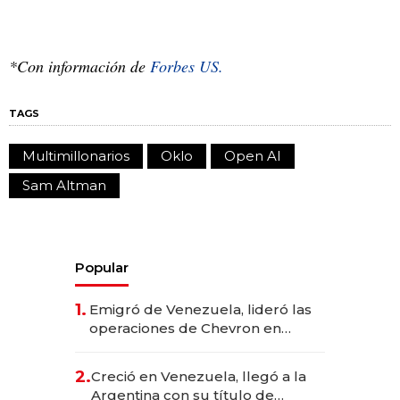
*Con información de
Forbes US.
TAGS
Multimillonarios
Oklo
Open AI
Sam Altman
Popular
1.
Emigró de Venezuela, lideró las
operaciones de Chevron en
EE.UU. y hoy es la única mujer
CEO en Vaca Muerta
2.
Creció en Venezuela, llegó a la
Argentina con su título de