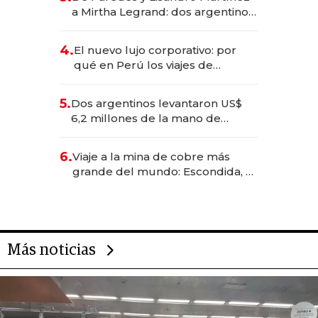
las marcas "fast premium"
a Mirtha Legrand: dos argentinos
impulsan el negocio del wellness
deportivo y el cuidado corporal
4.
El nuevo lujo corporativo: por
qué en Perú los viajes de
negocios dejan de ser reuniones
para convertirse en experiencias
5.
Dos argentinos levantaron US$
transformadoras
6,2 millones de la mano de
Rauch, Englebienne y Woloski
6.
Viaje a la mina de cobre más
grande del mundo: Escondida, el
gigante chileno que exporta US$
14.000 millones anuales
Más noticias