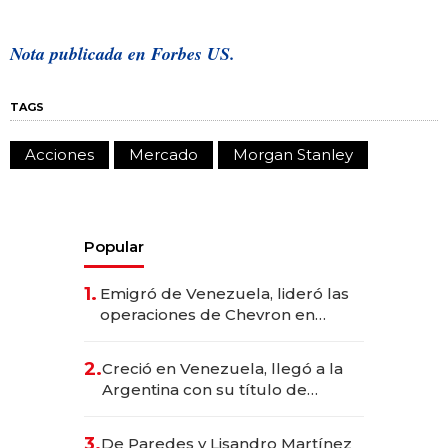
Nota publicada en Forbes US.
TAGS
Acciones
Mercado
Morgan Stanley
Popular
1.
Emigró de Venezuela, lideró las
operaciones de Chevron en
EE.UU. y hoy es la única mujer
CEO en Vaca Muerta
2.
Creció en Venezuela, llegó a la
Argentina con su título de
abogado y construyó un imperio
gastronómico que revoluciona
3.
De Paredes y Lisandro Martínez