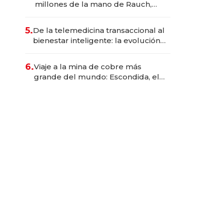
millones de la mano de Rauch,
Englebienne y Woloski
5.
De la telemedicina transaccional al
bienestar inteligente: la evolución
de doc24 para transformar a las
organizaciones
6.
Viaje a la mina de cobre más
grande del mundo: Escondida, el
gigante chileno que exporta US$
14.000 millones anuales