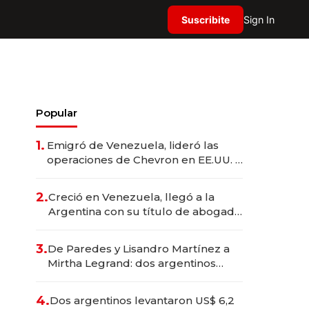
Suscribite
Sign In
Popular
1.
Emigró de Venezuela, lideró las
operaciones de Chevron en EE.UU. y
hoy es la única mujer CEO en Vaca
Muerta
2.
Creció en Venezuela, llegó a la
Argentina con su título de abogado
y construyó un imperio
gastronómico que revoluciona las
3.
De Paredes y Lisandro Martínez a
marcas "fast premium"
Mirtha Legrand: dos argentinos
impulsan el negocio del wellness
deportivo y el cuidado corporal
4.
Dos argentinos levantaron US$ 6,2