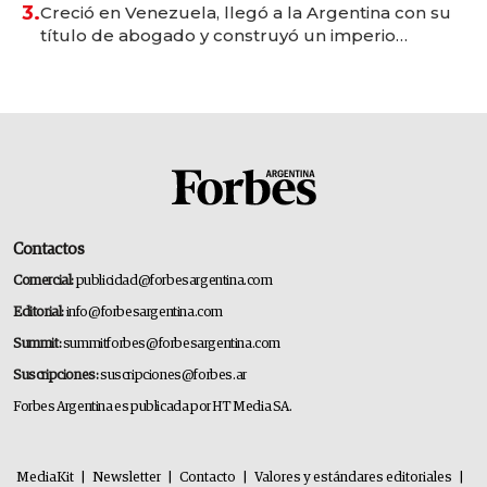
3.
Creció en Venezuela, llegó a la Argentina con su
título de abogado y construyó un imperio
gastronómico que revoluciona las marcas "fast
premium"
Contactos
Comercial:
publicidad@forbesargentina.com
Editorial:
info@forbesargentina.com
Summit:
summitforbes@forbesargentina.com
Suscripciones:
suscripciones@forbes.ar
Forbes Argentina es publicada por HT Media SA.
MediaKit
|
Newsletter
|
Contacto
|
Valores y estándares editoriales
|