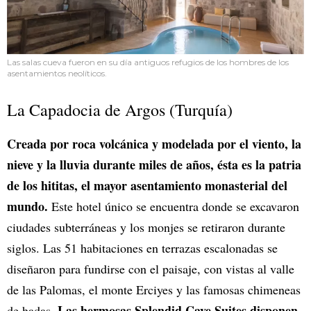
Las salas cueva fueron en su día antiguos refugios de los hombres de los
asentamientos neolíticos.
La Capadocia de Argos (Turquía)
Creada por roca volcánica y modelada por el viento, la
nieve y la lluvia durante miles de años, ésta es la patria
de los hititas, el mayor asentamiento monasterial del
mundo.
Este hotel único se encuentra donde se excavaron
ciudades subterráneas y los monjes se retiraron durante
siglos. Las 51 habitaciones en terrazas escalonadas se
diseñaron para fundirse con el paisaje, con vistas al valle
de las Palomas, el monte Erciyes y las famosas chimeneas
Las hermosas Splendid Cave Suites disponen
de hadas.