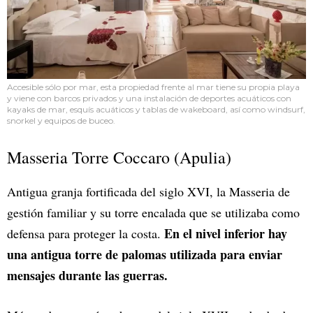
Accesible sólo por mar, esta propiedad frente al mar tiene su propia playa
y viene con barcos privados y una instalación de deportes acuáticos con
kayaks de mar, esquís acuáticos y tablas de wakeboard, así como windsurf,
snorkel y equipos de buceo.
Masseria Torre Coccaro (Apulia)
Antigua granja fortificada del siglo XVI, la Masseria de
gestión familiar y su torre encalada que se utilizaba como
En el nivel inferior hay
defensa para proteger la costa.
una antigua torre de palomas utilizada para enviar
mensajes durante las guerras.