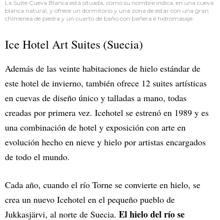
La Suite Cueva Blanca está situada, como su nombre indica, en una cueva
blanca natural, y ofrece un dormitorio y una zona de estar con una gran
chimenea de piedra y un cuarto de baño con bañera e hidromasaje.
Ice Hotel Art Suites (Suecia)
Además de las veinte habitaciones de hielo estándar de
este hotel de invierno, también ofrece 12 suites artísticas
en cuevas de diseño único y talladas a mano, todas
creadas por primera vez. Icehotel se estrenó en 1989 y es
una combinación de hotel y exposición con arte en
evolución hecho en nieve y hielo por artistas encargados
de todo el mundo.
Cada año, cuando el río Torne se convierte en hielo, se
crea un nuevo Icehotel en el pequeño pueblo de
El hielo del río se
Jukkasjärvi, al norte de Suecia.