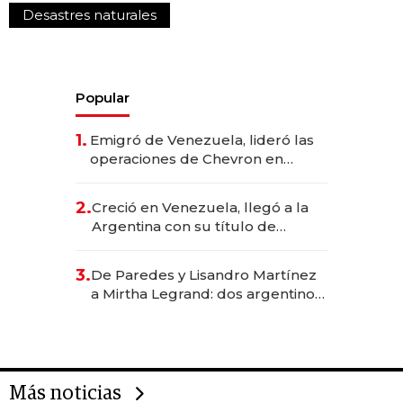
Desastres naturales
Popular
1.
Emigró de Venezuela, lideró las
operaciones de Chevron en
EE.UU. y hoy es la única mujer
CEO en Vaca Muerta
2.
Creció en Venezuela, llegó a la
Argentina con su título de
abogado y construyó un imperio
gastronómico que revoluciona
3.
De Paredes y Lisandro Martínez
las marcas "fast premium"
a Mirtha Legrand: dos argentinos
impulsan el negocio del wellness
deportivo y el cuidado corporal
Más noticias