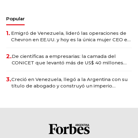
Popular
1.
Emigró de Venezuela, lideró las operaciones de
Chevron en EE.UU. y hoy es la única mujer CEO en
Vaca Muerta
2.
De científicas a empresarias: la camada del
CONICET que levantó más de US$ 40 millones
para fundar startups biotech
3.
Creció en Venezuela, llegó a la Argentina con su
título de abogado y construyó un imperio
gastronómico que revoluciona las marcas "fast
premium"