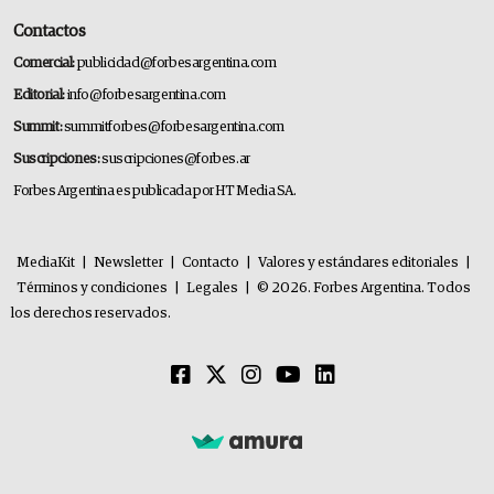
Contactos
Comercial:
publicidad@forbesargentina.com
Editorial:
info@forbesargentina.com
Summit:
summitforbes@forbesargentina.com
Suscripciones:
suscripciones@forbes.ar
Forbes Argentina es publicada por HT Media SA.
MediaKit
|
Newsletter
|
Contacto
|
Valores y estándares editoriales
|
Términos y condiciones
|
Legales
|
© 2026. Forbes Argentina. Todos
los derechos reservados.