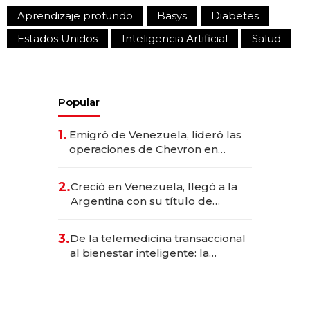
Aprendizaje profundo
Basys
Diabetes
Estados Unidos
Inteligencia Artificial
Salud
Popular
1.
Emigró de Venezuela, lideró las
operaciones de Chevron en
EE.UU. y hoy es la única mujer
CEO en Vaca Muerta
2.
Creció en Venezuela, llegó a la
Argentina con su título de
abogado y construyó un imperio
gastronómico que revoluciona
3.
De la telemedicina transaccional
las marcas "fast premium"
al bienestar inteligente: la
evolución de doc24 para
transformar a las organizaciones