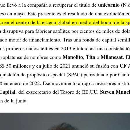
unicornio
ue llevó a la compañía a recuperar el título de
(N.d
s) en mayo. Este presente es el resultado de una evolución c
ca en el centro de la escena global en medio del boom de la 
disruptiva para fabricar satélites por cientos de miles de dóla
tado motor de financiamiento. Tras una ronda de capital semill
us primeros nanosatélites en 2013 e inició así una constelaci
Manolito
Tita
Milanesat
a rioplatense de nombres como
,
o
. E
CF A
$ 50 millones y en julio de 2021 anunció su fusión con
quisición de propósito especial (SPAC) patrocinado por Canto
et
en enero de 2022. Ese movimiento atrajo a inversores instit
Capital
Steven Mnuc
, del exsecretario del Tesoro de EE.UU.
 de la junta.