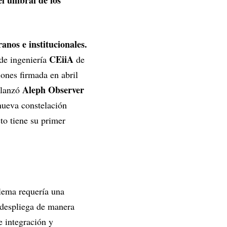
el umbral de los
.
anos e institucionales.
CEiiA
 de ingeniería
de
ones firmada en abril
Aleph Observer
, lanzó
nueva constelación
to tiene su primer
lema requería una
 despliega de manera
de integración y