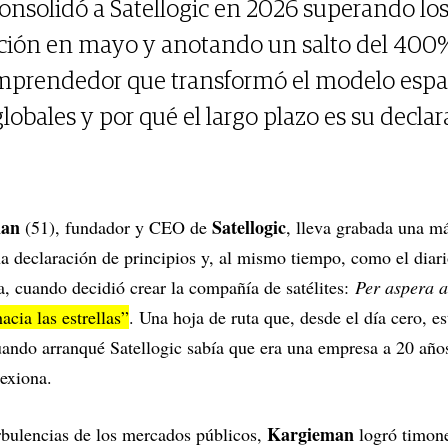
nsolidó a Satellogic en 2026 superando los
ción en mayo y anotando un salto del 400%
prendedor que transformó el modelo espaci
globales y por qué el largo plazo es su decla
man
Satellogic
(51), fundador y CEO de
, lleva grabada una m
 declaración de principios y, al mismo tiempo, como el diario
a, cuando decidió crear la compañía de satélites:
Per aspera a
hacia las estrellas”
. Una hoja de ruta que, desde el día cero, e
Cuando arranqué Satellogic sabía que era una empresa a 20 añ
flexiona.
Kargieman
rbulencias de los mercados públicos,
logró timone