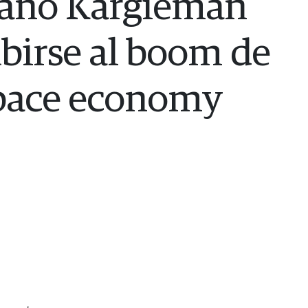
iano Kargieman
ubirse al boom de
space economy