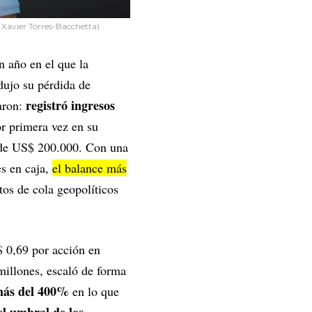
 Xavier Torres-Bacchetta)
n año en el que la
dujo su pérdida de
registró ingresos
aron:
 primera vez en su
o de US$ 200.000. Con una
es en caja,
el balance más
tos de cola geopolíticos
$ 0,69 por acción en
millones, escaló de forma
ás del 400%
en lo que