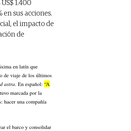
 US$ 1.400
 en sus acciones.
al, el impacto de
ración de
áxima en latín que
 de viaje de los últimos
d astra
. En español:
“A
stuvo marcada por la
os: hacer una compañía
ar el barco y consolidar