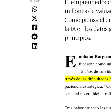
SHARE
El emprendedor co
millones de valua
Cómo piensa el em
la IA en los datos 
principios.
E
miliano Kargie
funciona como una
15 años de su vid
través de las dificultades 
paciencia estratégica. “
espacial no era fácil”, re
Tras haber cruzado las tu