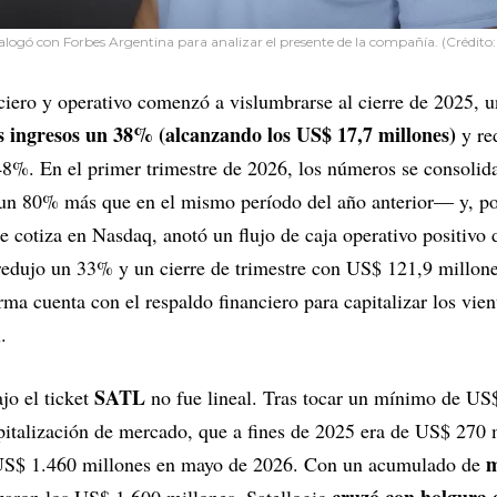
ialogó con Forbes Argentina para analizar el presente de la compañía. (Crédito:
ciero y operativo comenzó a vislumbrarse al cierre de 2025, u
 ingresos un 38% (alcanzando los US$ 17,7 millones)
y re
%. En el primer trimestre de 2026, los números se consolid
 80% más que en el mismo período del año anterior— y, por
e cotiza en Nasdaq, anotó un flujo de caja operativo positiv
redujo un 33% y un cierre de trimestre con US$ 121,9 millon
rma cuenta con el respaldo financiero para capitalizar los vien
.
SATL
jo el ticket
no fue lineal. Tras tocar un mínimo de US
pitalización de mercado, que a fines de 2025 era de US$ 270 
m
s US$ 1.460 millones en mayo de 2026. Con un acumulado de