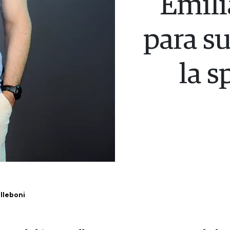
Emil
para s
la 
alleboni