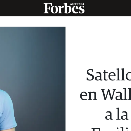
Satell
en Wall
a la