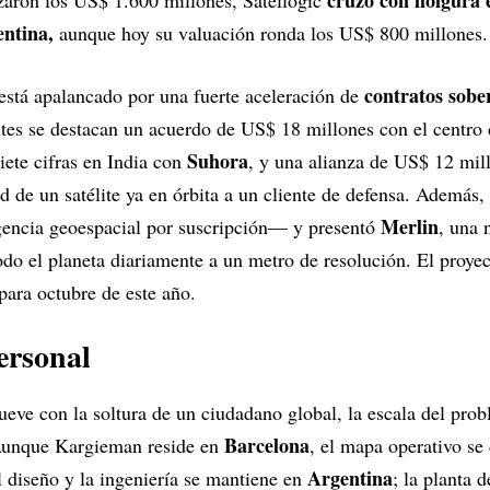
cruzó con holgura 
zaron los US$ 1.600 millones, Satellogic
entina,
aunque hoy su valuación ronda los US$ 800 millones
contratos sober
está apalancado por una fuerte aceleración de
ntes se destacan un acuerdo de US$ 18 millones con el centro
Suhora
iete cifras en India con
, y una alianza de US$ 12 mill
ad de un satélite ya en órbita a un cliente de defensa. Además
Merlin
gencia geoespacial por suscripción— y presentó
, una 
do el planeta diariamente a un metro de resolución. El proyec
ara octubre de este año.
ersonal
ve con la soltura de un ciudadano global, la escala del prob
Barcelona
. Aunque Kargieman reside en
, el mapa operativo se
Argentina
el diseño y la ingeniería se mantiene en
; la planta 