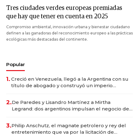
Tres ciudades verdes europeas premiadas
que hay que tener en cuenta en 2025
Compromiso ambiental, innovación urbana y bienestar ciudadano
definen a las ganadoras del reconocimiento europeo a las prácticas
ecológicas más destacadas del continente.
Popular
1.
Creció en Venezuela, llegó a la Argentina con su
título de abogado y construyó un imperio
gastronómico que revoluciona las marcas "fast
premium"
2.
De Paredes y Lisandro Martínez a Mirtha
Legrand: dos argentinos impulsan el negocio del
wellness deportivo y el cuidado corporal
3.
Philip Anschutz, el magnate petrolero y rey del
entretenimiento que va por la licitación de
Tecnópolis junto a Fénix