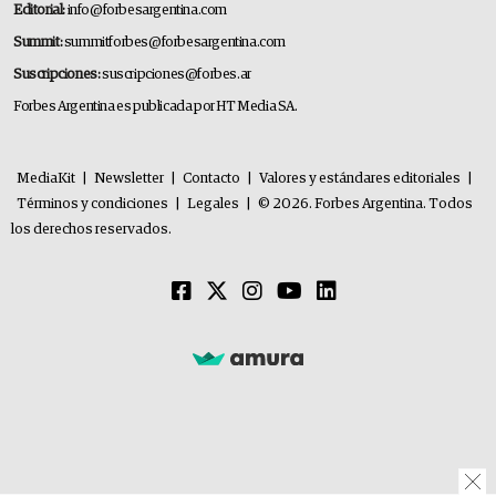
Editorial:
info@forbesargentina.com
Summit:
summitforbes@forbesargentina.com
Suscripciones:
suscripciones@forbes.ar
Forbes Argentina es publicada por HT Media SA.
MediaKit
|
Newsletter
|
Contacto
|
Valores y estándares editoriales
|
Términos y condiciones
|
Legales
|
© 2026. Forbes Argentina. Todos
los derechos reservados.