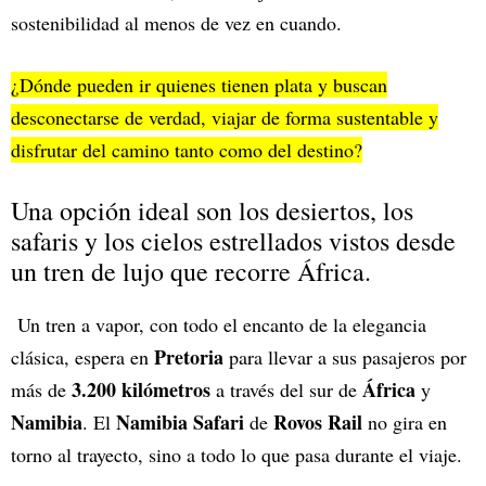
sostenibilidad al menos de vez en cuando.
¿Dónde pueden ir quienes tienen plata y buscan
desconectarse de verdad, viajar de forma sustentable y
disfrutar del camino tanto como del destino?
Una opción ideal son los desiertos, los
safaris y los cielos estrellados vistos desde
un tren de lujo que recorre África.
Un tren a vapor, con todo el encanto de la elegancia
Pretoria
clásica, espera en
para llevar a sus pasajeros por
3.200 kilómetros
África
más de
a través del sur de
y
Namibia
Namibia Safari
Rovos Rail
. El
de
no gira en
torno al trayecto, sino a todo lo que pasa durante el viaje.