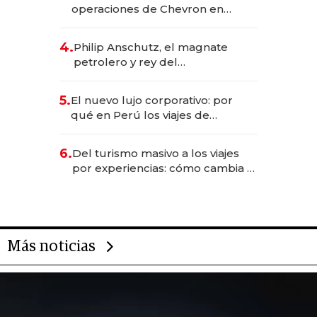
operaciones de Chevron en
EE.UU. y hoy es la única mujer
CEO en Vaca Muerta
4.
Philip Anschutz, el magnate
petrolero y rey del
entretenimiento que va por la
licitación de Tecnópolis junto a
5.
El nuevo lujo corporativo: por
Fénix
qué en Perú los viajes de
negocios dejan de ser reuniones
para convertirse en experiencias
6.
Del turismo masivo a los viajes
transformadoras
por experiencias: cómo cambia el
negocio de la asistencia al viajero
Más noticias