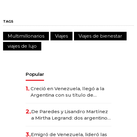
TAGS
Multimillonarios
Viajes
Viajes de bienestar
viajes de lujo
Popular
1.
Creció en Venezuela, llegó a la
Argentina con su título de
abogado y construyó un imperio
gastronómico que revoluciona
2.
De Paredes y Lisandro Martínez
las marcas "fast premium"
a Mirtha Legrand: dos argentinos
impulsan el negocio del wellness
deportivo y el cuidado corporal
3.
Emigró de Venezuela, lideró las