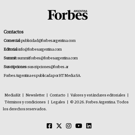
Contactos
Comercial:
publicidad@forbesargentina.com
Editorial:
info@forbesargentina.com
Summit:
summitforbes@forbesargentina.com
Suscripciones:
suscripciones@forbes.ar
Forbes Argentina es publicada por HT Media SA.
MediaKit
|
Newsletter
|
Contacto
|
Valores y estándares editoriales
|
Términos y condiciones
|
Legales
|
© 2026. Forbes Argentina. Todos
los derechos reservados.