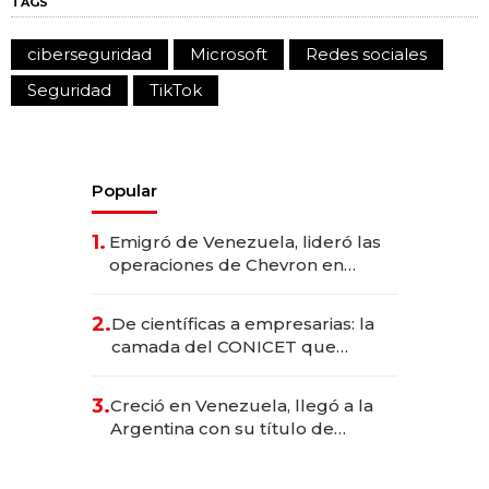
TAGS
ciberseguridad
Microsoft
Redes sociales
Seguridad
TikTok
Popular
1.
Emigró de Venezuela, lideró las
operaciones de Chevron en
EE.UU. y hoy es la única mujer
CEO en Vaca Muerta
2.
De científicas a empresarias: la
camada del CONICET que
levantó más de US$ 40 millones
para fundar startups biotech
3.
Creció en Venezuela, llegó a la
Argentina con su título de
abogado y construyó un imperio
gastronómico que revoluciona