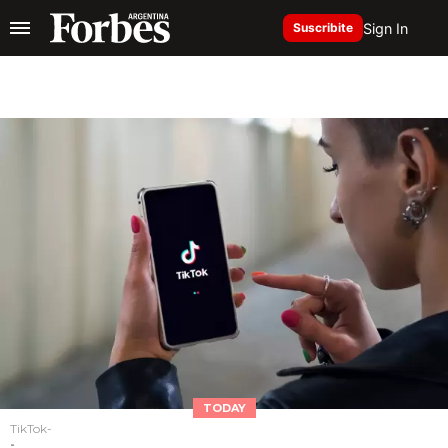
Sign In
Suscribite
TODAY
TikTok-
-