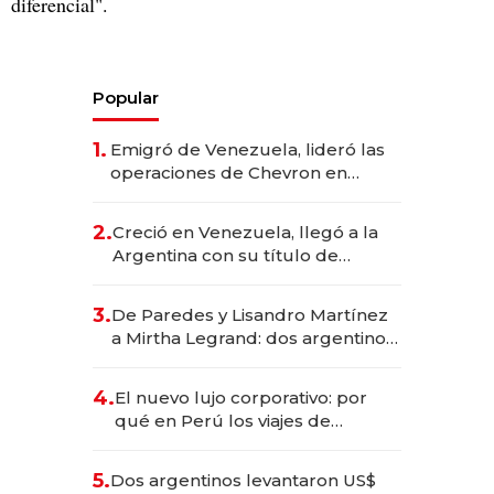
diferencial".
Popular
1.
Emigró de Venezuela, lideró las
operaciones de Chevron en
EE.UU. y hoy es la única mujer
CEO en Vaca Muerta
2.
Creció en Venezuela, llegó a la
Argentina con su título de
abogado y construyó un imperio
gastronómico que revoluciona
3.
De Paredes y Lisandro Martínez
las marcas "fast premium"
a Mirtha Legrand: dos argentinos
impulsan el negocio del wellness
deportivo y el cuidado corporal
4.
El nuevo lujo corporativo: por
qué en Perú los viajes de
negocios dejan de ser reuniones
para convertirse en experiencias
5.
Dos argentinos levantaron US$
transformadoras