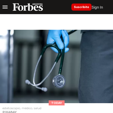
Sign In
Suscribite
TODAY
estetoscopio, médico, salud
PIXABAY