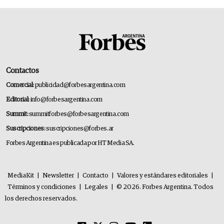
Contactos
Comercial:
publicidad@forbesargentina.com
Editorial:
info@forbesargentina.com
Summit:
summitforbes@forbesargentina.com
Suscripciones:
suscripciones@forbes.ar
Forbes Argentina es publicada por HT Media SA.
MediaKit
|
Newsletter
|
Contacto
|
Valores y estándares editoriales
|
Términos y condiciones
|
Legales
|
© 2026. Forbes Argentina. Todos
los derechos reservados.