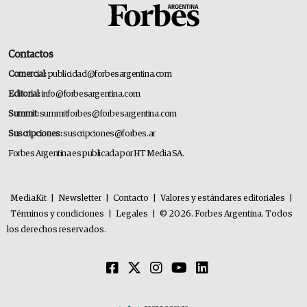
Contactos
Comercial:
publicidad@forbesargentina.com
Editorial:
info@forbesargentina.com
Summit:
summitforbes@forbesargentina.com
Suscripciones:
suscripciones@forbes.ar
Forbes Argentina es publicada por HT Media SA.
MediaKit
|
Newsletter
|
Contacto
|
Valores y estándares editoriales
|
Términos y condiciones
|
Legales
|
© 2026. Forbes Argentina. Todos
los derechos reservados.