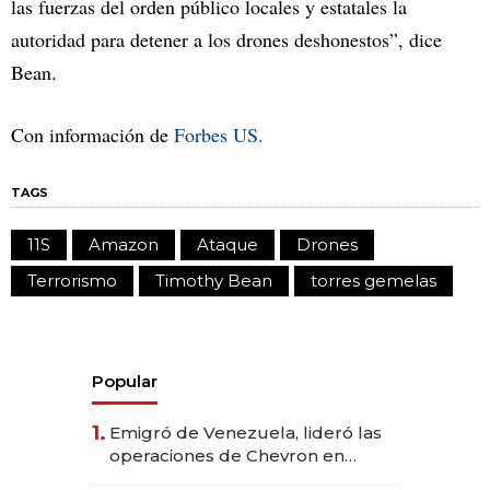
las fuerzas del orden público locales y estatales la
autoridad para detener a los drones deshonestos”, dice
Bean.
Con información de
Forbes US.
TAGS
11S
Amazon
Ataque
Drones
Terrorismo
Timothy Bean
torres gemelas
Popular
1.
Emigró de Venezuela, lideró las
operaciones de Chevron en
EE.UU. y hoy es la única mujer