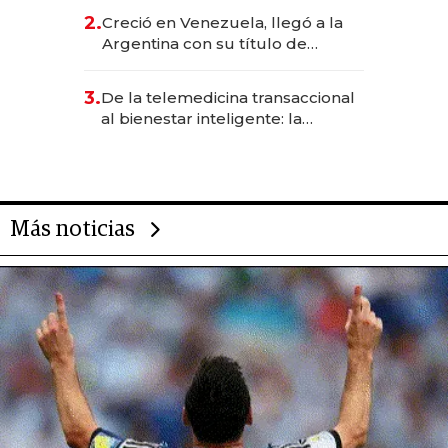
CEO en Vaca Muerta
2.
Creció en Venezuela, llegó a la
Argentina con su título de
abogado y construyó un imperio
gastronómico que revoluciona
3.
De la telemedicina transaccional
las marcas "fast premium"
al bienestar inteligente: la
evolución de doc24 para
transformar a las organizaciones
Más noticias