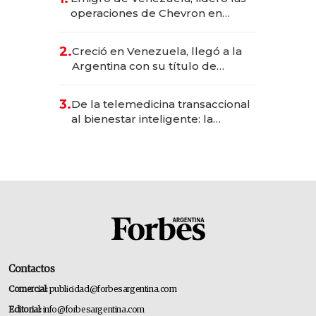
operaciones de Chevron en
EE.UU. y hoy es la única mujer
CEO en Vaca Muerta
2.
Creció en Venezuela, llegó a la
Argentina con su título de
abogado y construyó un imperio
gastronómico que revoluciona
3.
De la telemedicina transaccional
las marcas "fast premium"
al bienestar inteligente: la
evolución de doc24 para
transformar a las organizaciones
Contactos
Comercial:
publicidad@forbesargentina.com
Editorial:
info@forbesargentina.com