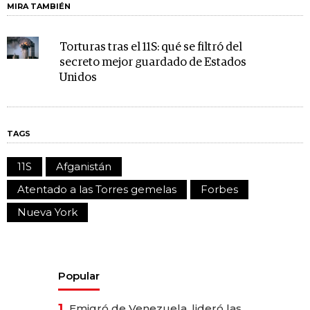
MIRA TAMBIÉN
Torturas tras el 11S: qué se filtró del
secreto mejor guardado de Estados
Unidos
TAGS
11S
Afganistán
Atentado a las Torres gemelas
Forbes
Nueva York
Popular
1.
Emigró de Venezuela, lideró las