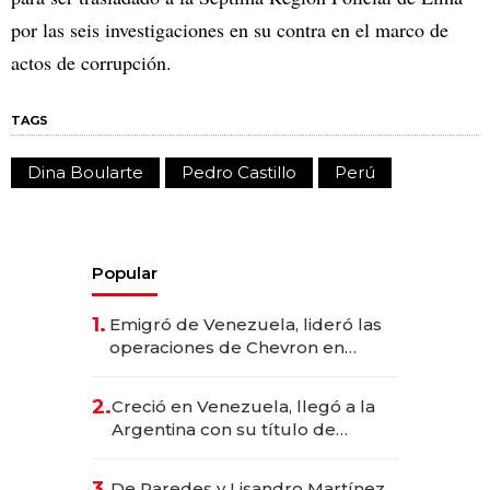
por las seis investigaciones en su contra en el marco de
actos de corrupción.
TAGS
Dina Boularte
Pedro Castillo
Perú
Popular
1.
Emigró de Venezuela, lideró las
operaciones de Chevron en
EE.UU. y hoy es la única mujer
CEO en Vaca Muerta
2.
Creció en Venezuela, llegó a la
Argentina con su título de
abogado y construyó un imperio
gastronómico que revoluciona
3.
De Paredes y Lisandro Martínez