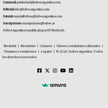
Comercial:
publicidad@forbesargentina.com
Editorial:
info@forbesargentina.com
Summit:
summitforbes@forbesargentina.com
Suscripciones:
suscripciones@forbes.ar
Forbes Argentina es publicada por HT Media SA.
MediaKit
|
Newsletter
|
Contacto
|
Valores y estándares editoriales
|
Términos y condiciones
|
Legales
|
© 2026. Forbes Argentina. Todos
los derechos reservados.