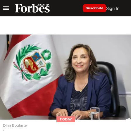
Sign In
Suscribite
TODAY
Dina Boularte
.