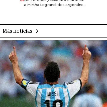
las marcas "fast premium"
a Mirtha Legrand: dos argentinos
impulsan el negocio del wellness
deportivo y el cuidado corporal
Más noticias