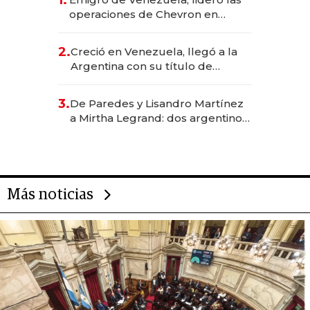
1.
operaciones de Chevron en
EE.UU. y hoy es la única mujer
CEO en Vaca Muerta
2.
Creció en Venezuela, llegó a la
Argentina con su título de
abogado y construyó un imperio
gastronómico que revoluciona
3.
De Paredes y Lisandro Martínez
las marcas "fast premium"
a Mirtha Legrand: dos argentinos
impulsan el negocio del wellness
deportivo y el cuidado corporal
Más noticias