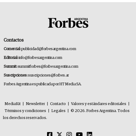
Contactos
Comercial:
publicidad@forbesargentina.com
Editorial:
info@forbesargentina.com
Summit:
summitforbes@forbesargentina.com
Suscripciones:
suscripciones@forbes.ar
Forbes Argentina es publicada por HT Media SA.
MediaKit
|
Newsletter
|
Contacto
|
Valores y estándares editoriales
|
Términos y condiciones
|
Legales
|
© 2026. Forbes Argentina. Todos
los derechos reservados.