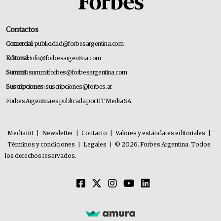
Contactos
Comercial:
publicidad@forbesargentina.com
Editorial:
info@forbesargentina.com
Summit:
summitforbes@forbesargentina.com
Suscripciones:
suscripciones@forbes.ar
Forbes Argentina es publicada por HT Media SA.
MediaKit
|
Newsletter
|
Contacto
|
Valores y estándares editoriales
|
Términos y condiciones
|
Legales
|
© 2026. Forbes Argentina. Todos
los derechos reservados.