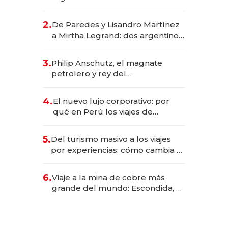
abogado y construyó un imperio
gastronómico que revoluciona
2.
De Paredes y Lisandro Martínez
las marcas "fast premium"
a Mirtha Legrand: dos argentinos
impulsan el negocio del wellness
deportivo y el cuidado corporal
3.
Philip Anschutz, el magnate
petrolero y rey del
entretenimiento que va por la
licitación de Tecnópolis junto a
4.
El nuevo lujo corporativo: por
Fénix
qué en Perú los viajes de
negocios dejan de ser reuniones
para convertirse en experiencias
5.
Del turismo masivo a los viajes
transformadoras
por experiencias: cómo cambia el
negocio de la asistencia al viajero
6.
Viaje a la mina de cobre más
grande del mundo: Escondida, el
gigante chileno que exporta US$
14.000 millones anuales